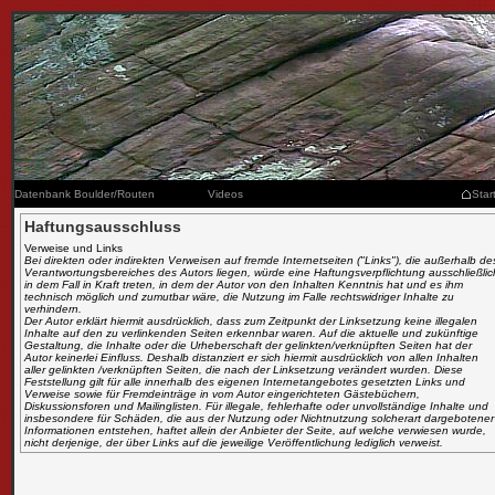
Datenbank Boulder/Routen
Videos
Star
Haftungsausschluss
Verweise und Links
Bei direkten oder indirekten Verweisen auf fremde Internetseiten ("Links"), die außerhalb de
Verantwortungsbereiches des Autors liegen, würde eine Haftungsverpflichtung ausschließlic
in dem Fall in Kraft treten, in dem der Autor von den Inhalten Kenntnis hat und es ihm
technisch möglich und zumutbar wäre, die Nutzung im Falle rechtswidriger Inhalte zu
verhindern.
Der Autor erklärt hiermit ausdrücklich, dass zum Zeitpunkt der Linksetzung keine illegalen
Inhalte auf den zu verlinkenden Seiten erkennbar waren. Auf die aktuelle und zukünftige
Gestaltung, die Inhalte oder die Urheberschaft der gelinkten/verknüpften Seiten hat der
Autor keinerlei Einfluss. Deshalb distanziert er sich hiermit ausdrücklich von allen Inhalten
aller gelinkten /verknüpften Seiten, die nach der Linksetzung verändert wurden. Diese
Feststellung gilt für alle innerhalb des eigenen Internetangebotes gesetzten Links und
Verweise sowie für Fremdeinträge in vom Autor eingerichteten Gästebüchern,
Diskussionsforen und Mailinglisten. Für illegale, fehlerhafte oder unvollständige Inhalte und
insbesondere für Schäden, die aus der Nutzung oder Nichtnutzung solcherart dargebotener
Informationen entstehen, haftet allein der Anbieter der Seite, auf welche verwiesen wurde,
nicht derjenige, der über Links auf die jeweilige Veröffentlichung lediglich verweist.